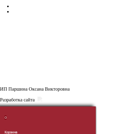
Доставка и оплата
Политика конфиденциальности
КОНТАКТЫ
8 (914) 711 8336
ПН-ВС: 8:30 - 21:30
г. Уссурийск, ул. Некрасова 86 (ТЦ “Антарес”), 1 этаж, отдел
“Самые Мясные”
ИП Паршина Оксана Викторовна
Разработка сайта
0