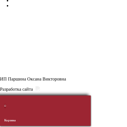
Доставка и оплата
Политика конфиденциальности
КОНТАКТЫ
8 (914) 711 8336
ПН-ВС: 8:30 - 21:30
г. Уссурийск, ул. Некрасова 86 (ТЦ “Антарес”), 1 этаж, отдел “Самые
Мясные”
ИП Паршина Оксана Викторовна
Разработка сайта
0