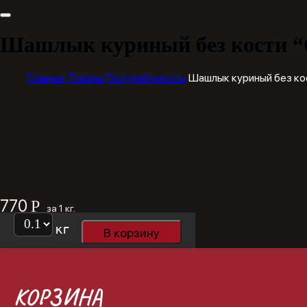
Шашлык куриный без кости 
Главная
Товары
Полуфабрикаты
Шашлык куриный без ко
770
Р
за 1 кг.
кг
В корзину
КОРЗИНА