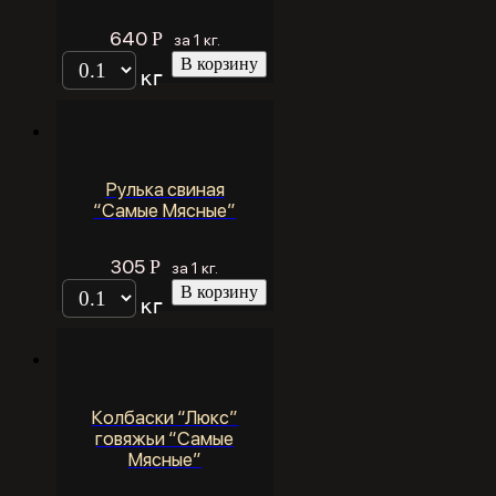
640
Р
за 1 кг.
В корзину
кг
Рулька свиная
“Самые Мясные”
305
Р
за 1 кг.
В корзину
кг
Колбаски “Люкс”
говяжьи “Самые
Мясные”