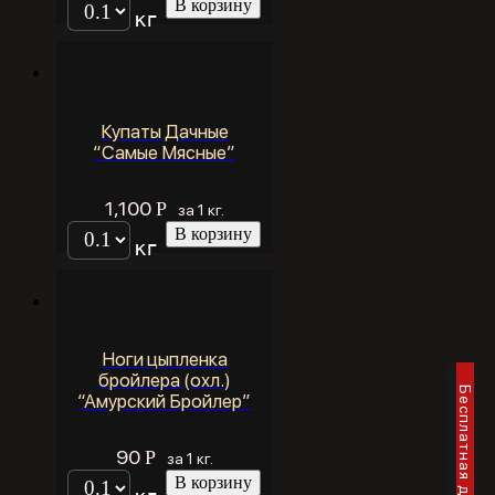
В корзину
кг
Купаты Дачные
“Самые Мясные”
1,100
Р
за 1 кг.
В корзину
кг
Ноги цыпленка
бройлера (охл.)
“Амурский Бройлер”
90
Р
за 1 кг.
В корзину