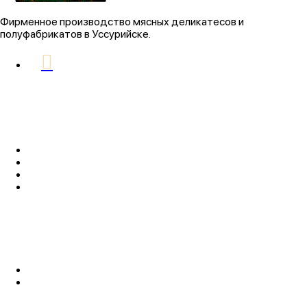
Фирменное производство мясных деликатесов и
полуфабрикатов в Уссурийске.
РАЗДЕЛЫ
Главная
Заказать доставку
Оптовым клиентам
Контакты
ИНФОРМАЦИЯ
Доставка и оплата
Политика конфиденциальности