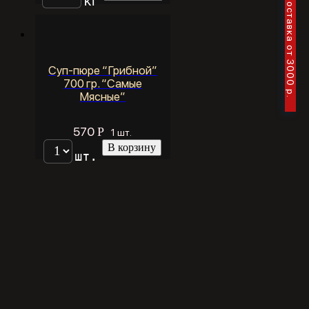
Бесплатная доставка от 3000 р.
кг
Суп-пюре “Грибной”
700 гр. “Самые
Мясные”
570
Р
1 шт.
В корзину
шт.
←
1
2