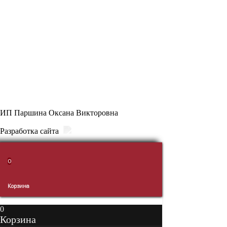
КОНТАКТЫ
8 (914) 711 8336
ПН-ВС: 8:30 - 21:30
г. Уссурийск, ул. Некрасова 86 (ТЦ “Антарес”), 1 этаж, отдел
“Самые Мясные”
ИП Паршина Оксана Викторовна
Разработка сайта
0
0
Корзина